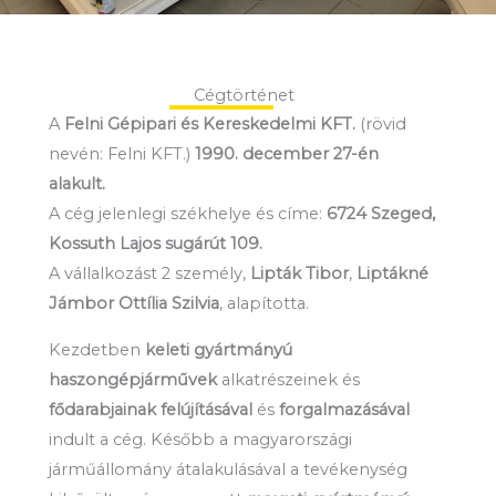
Cégtörténet
A
Felni Gépipari és Kereskedelmi KFT.
(rövid
nevén: Felni KFT.)
1990. december 27-én
alakult.
A cég jelenlegi székhelye és címe:
6724 Szeged,
Kossuth Lajos sugárút 109.
A vállalkozást 2 személy,
Lipták Tibor
,
Liptákné
Jámbor Ottília Szilvia
, alapította.
Kezdetben
keleti gyártmányú
haszongépjárművek
alkatrészeinek és
fődarabjainak felújításával
és
forgalmazásával
indult a cég. Később a magyarországi
járműállomány átalakulásával a tevékenység