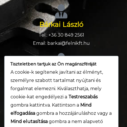
Bárkai László
Tel.: +36 30 849 2561
Email: barkai@felnikft.hu
Tiszteletben tartjuk az Ön magánszféráját
Tóth István
A cookie-k segítenek javítani az élményt,
személyre szabott tartalmat nyújtani és
Tel.: +36 30 172 2690
forgalmat elemezni. Kiválaszthatja, mely
Email: istvan.toth@felnikft.hu
cookie-kat engedélyezi a
Testreszabás
gombra kattintva. Kattintson a
Mind
elfogadása
gombra a hozzájáruláshoz vagy a
Rékasi László
Mind elutasítása
gombra a nem alapvető