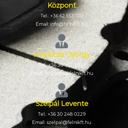
Központ
Tel.: +36 62 553 100
Email: info@felnikft.hu
Hnyilicza György
Tel.: +36 30 967 2932
Email: hnyilicza@felnikft.hu
Szélpál Levente
Tel.: +36 30 248 0229
Email: szelpal@felnikft.hu