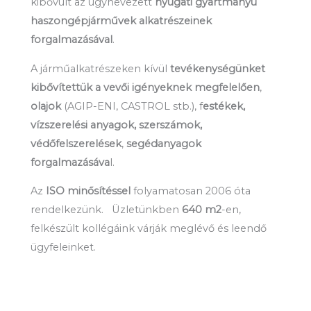
kibővült az úgynevezett
nyugati gyártmányú
haszongépjárművek alkatrészeinek
forgalmazásával
.
A járműalkatrészeken kívül
tevékenységünket
kibővítettük a vevői igényeknek megfelelően
,
olajok
(AGIP-ENI, CASTROL stb.), f
estékek,
vízszerelési anyagok, szerszámok,
védőfelszerelések
,
segédanyagok
forgalmazásáva
l.
Az
ISO minősítéssel
folyamatosan 2006 óta
rendelkezünk. Üzletünkben
640 m2
-en,
felkészült kollégáink várják meglévő és leendő
ügyfeleinket.