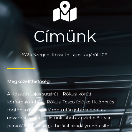
Címünk
6724 Szeged, Kossuth Lajos sugárút 109.
Megközelíthetőség:
A Kossuth Lajos sugárút – Rókusi körúti
körforgalomból a Rókusi Tesco felé kell kijönni és
rögtön a gyalogos lámpa után jobbra bent az
udvarban van az üzletünk, ahol az üzlet előtt van
parkolási lehetőség, a bejárat akadálymentesített.