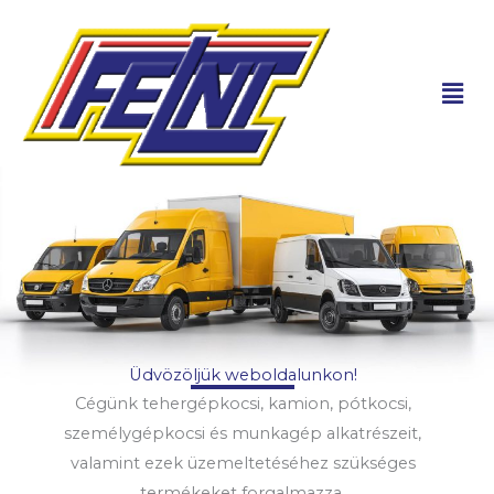
Skip
to
content
Men
Üdvözöljük weboldalunkon!
Cégünk tehergépkocsi, kamion, pótkocsi,
személygépkocsi és munkagép alkatrészeit,
valamint ezek üzemeltetéséhez szükséges
termékeket forgalmazza.