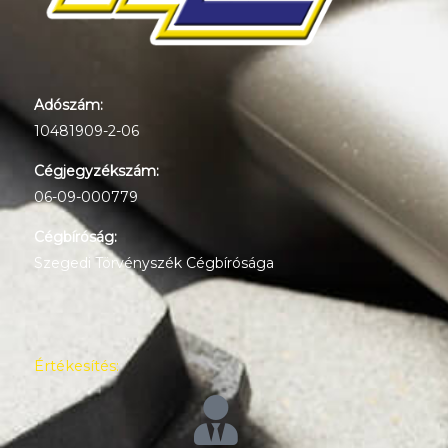
Adószám:
10481909-2-06
Cégjegyzékszám:
06-09-000779
Cégbíróság:
Szegedi Törvényszék Cégbírósága
Értékesítés: